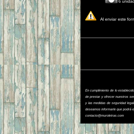
6 unid
Al enviar este formu
En cumplimiento de lo establecid
de prestar y ofrecer nuestros se
y las medidas de seguridad legal
deseamos informarle que podrá eje
contacto@muroletras.com