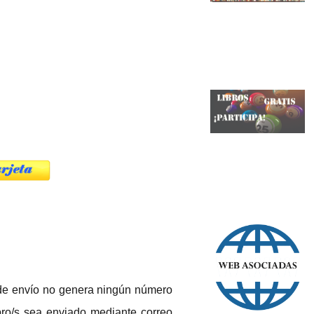
o de envío no genera ningún número
ibro/s sea enviado mediante correo