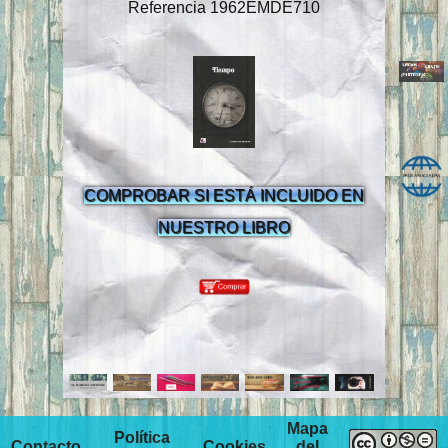
Referencia 1962EMDE710
COMPROBAR SI ESTÁ INCLUIDO EN
NUESTRO LIBRO
Mapa
Política
Contacto
Cookies
del