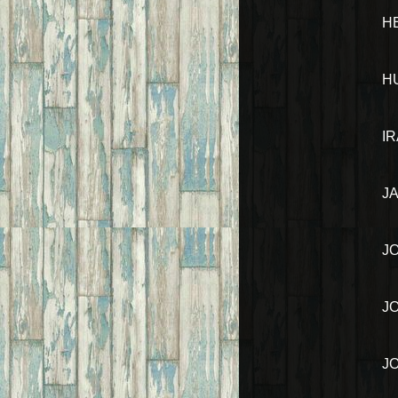
H
H
I
J
J
J
J