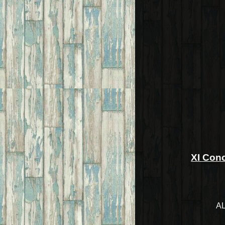
XI Conc
A