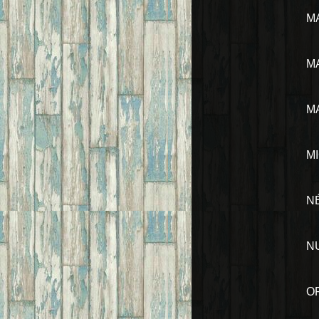
M
MA
M
M
N
N
O