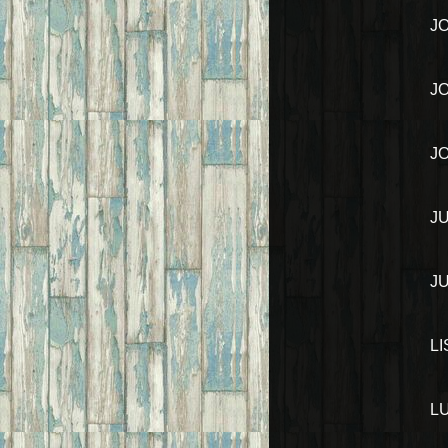
J
J
J
J
J
L
L