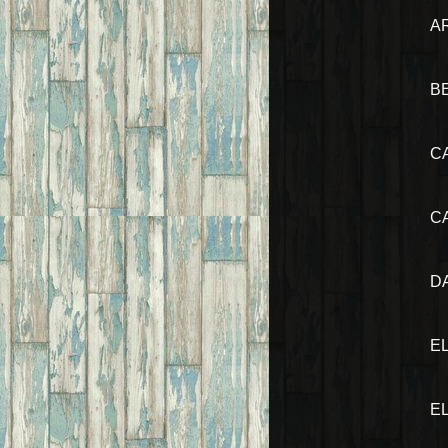
A
B
C
C
D
E
E