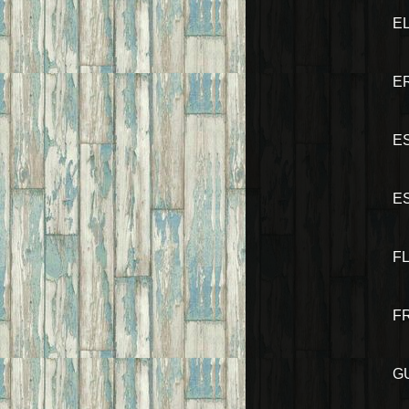
E
E
E
E
F
F
G