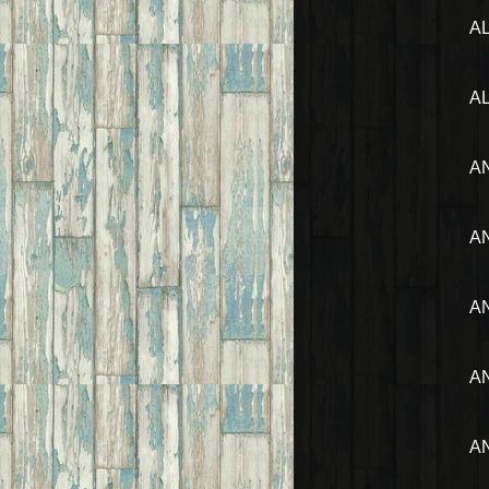
A
A
AN
A
A
A
A