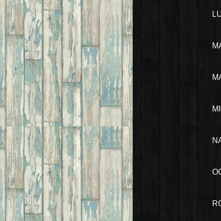
L
M
M
M
N
O
R