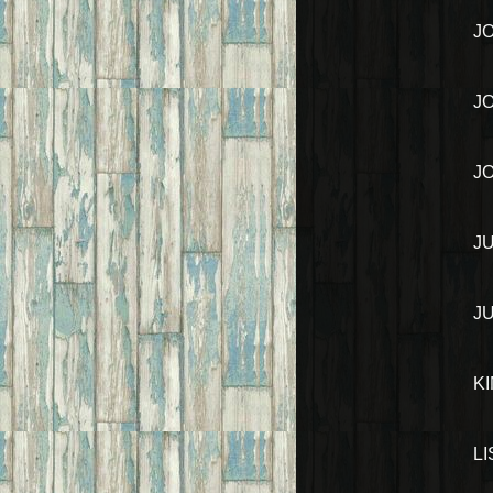
J
J
J
J
J
K
L