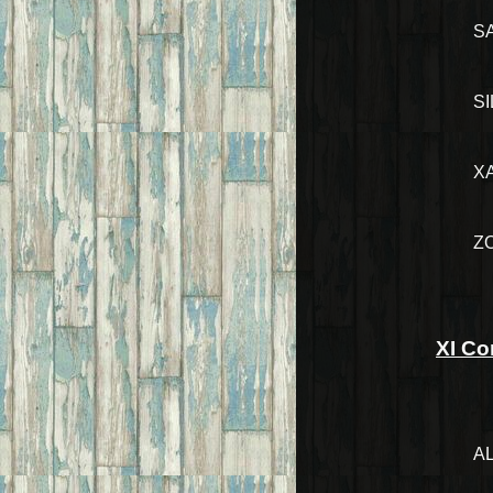
S
S
X
Z
XI Co
A