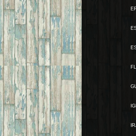
E
E
E
F
G
I
I