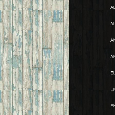
A
A
A
A
E
E
E