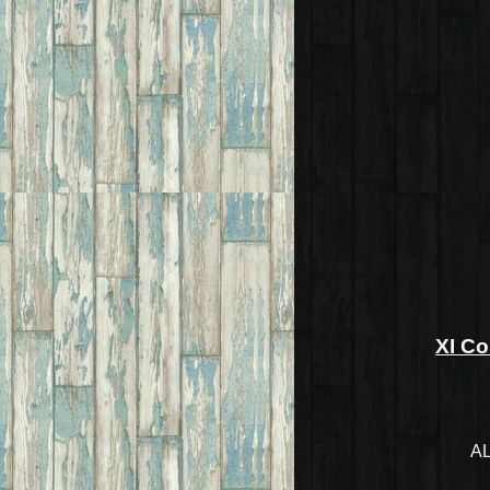
XI Co
A