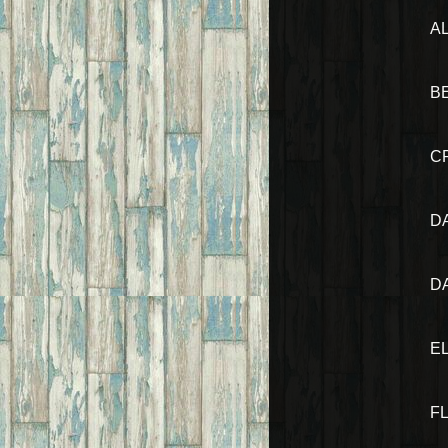
A
B
C
D
D
E
F